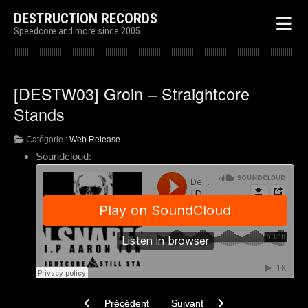
DESTRUCTION RECORDS
Speedcore and more since 2005
[DESTW03] Groin – Straightcore
Stands
Catégorie :
Web Release
Soundcloud:
Article précédent : [DESTW04] Malsain – Déjà Mort
Article suivant : [DESTW02] Ton
Précédent
Suivant